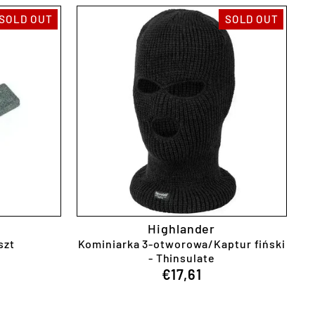
SOLD OUT
SOLD OUT
Highlander
szt
Kominiarka 3-otworowa/Kaptur fiński
r
- Thinsulate
€17,61