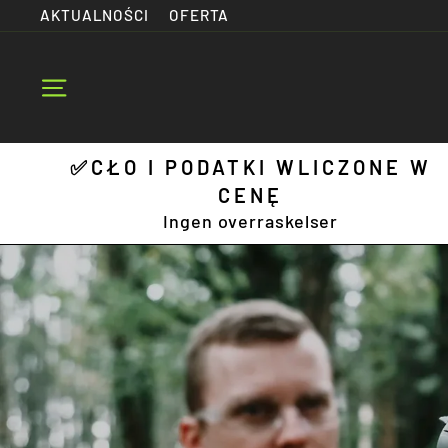
Skip
AKTUALNOŚCI
OFERTA
to
content
Site navigation
✅CŁO I PODATKI WLICZONE W
CENĘ
Ingen overraskelser