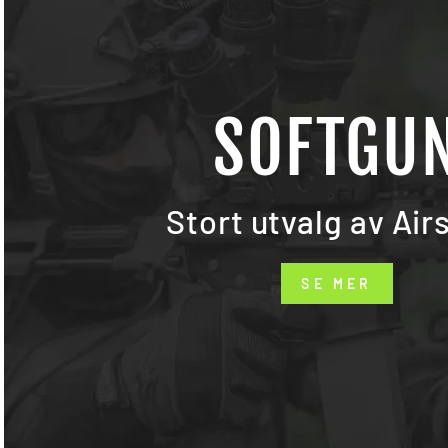
SOFTGU
Stort utvalg av Air
SE MER