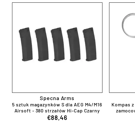
Specna Arms
5 sztuk magazynków S dla
AEG
M4/M16
Kompas z
Airsoft - 380 strzałów Hi-Cap Czarny
zamocow
€88,46