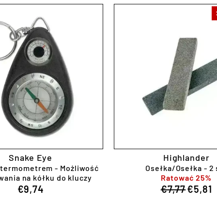
Snake Eye
Highlander
 termometrem - Możliwość
Osełka/Osełka - 2 
ania na kółku do kluczy
Ratować 25%
Regula
Sale
€9,74
€7,77
€5,81
price
price