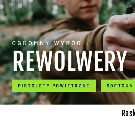
OGROMNY WYBÓR
REWOLWERY
PISTOLETY POWIETRZNE
SOFTGUN
Rask