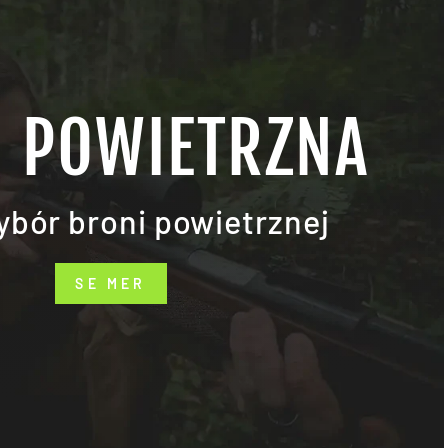
 POWIETRZNA
ybór broni powietrznej
SE MER