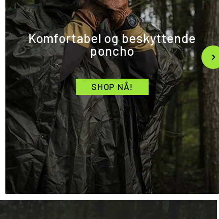
Komfortabel og beskyttende
poncho
SHOP NÅ!