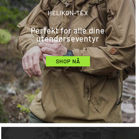
HELIKON-TEX
Perfekt for alle dine
utendørseventyr
SHOP NÅ