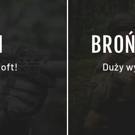
N
BROŃ
soft!
Duży w