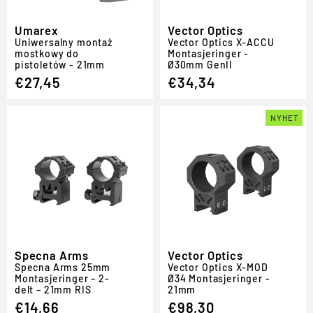
Umarex
Vector Optics
Uniwersalny montaż
Vector Optics X-ACCU
mostkowy do
Montasjeringer -
pistoletów - 21mm
Ø30mm GenII
€27,45
€34,34
NYHET
Specna Arms
Vector Optics
Specna Arms 25mm
Vector Optics X-MOD
Montasjeringer – 2-
Ø34 Montasjeringer -
delt – 21mm RIS
21mm
€14,66
€98,30