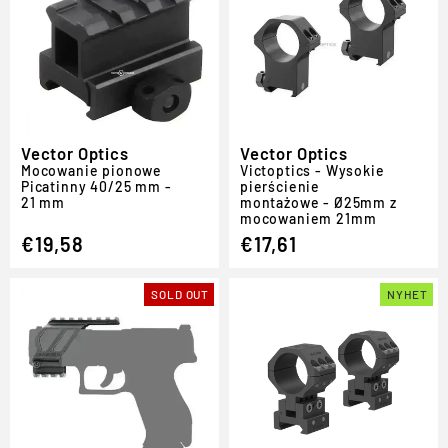
Vector Optics
Vector Optics
Mocowanie pionowe
Victoptics - Wysokie
Picatinny 40/25 mm -
pierścienie
21 mm
montażowe - Ø25mm z
mocowaniem 21mm
€19,58
€17,61
SOLD OUT
NYHET