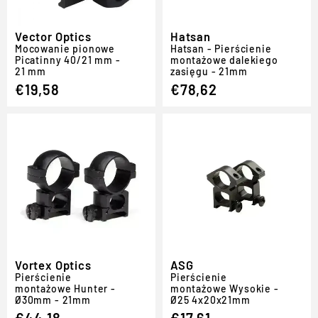
Vector Optics
Hatsan
Mocowanie pionowe
Hatsan - Pierścienie
Picatinny 40/21 mm -
montażowe dalekiego
21 mm
zasięgu - 21mm
€19,58
€78,62
Vortex Optics
ASG
Pierścienie
Pierścienie
montażowe Hunter -
montażowe Wysokie -
Ø30mm - 21mm
Ø25 4x20x21mm
€44,18
€17,61