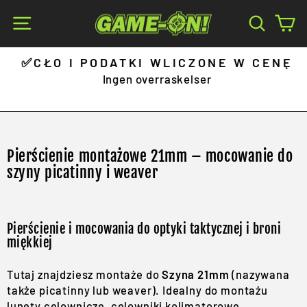
Skip
Site navigation
Search
Ca
to
content
✅CŁO I PODATKI WLICZONE W CENĘ
Pause
Ingen overraskelser
slideshow
Pierścienie montażowe 21mm – mocowanie do
szyny picatinny i weaver
Pierścienie i mocowania do optyki taktycznej i broni
miękkiej
Tutaj znajdziesz montaże do
Szyna 21mm
(nazywana
także picatinny lub weaver). Idealny do montażu
lunety celownicze
,
celowniki kolimatorowe
,