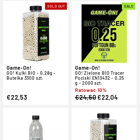
SOLD OUT
SALE
Game-On!
Game-On!
GO!
Kulki BIO - 0,28g -
GO!
Zielone BIO
Tracer
Butelka 3300 szt.
Pociski EN13432 - 0,25
g - 2000 szt.
Regular
Sale
Ratować 10%
€22,53
€24,50
€22,04
price
price