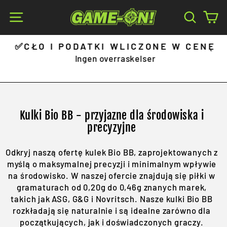
Skip
Site navigation
Search
Ca
to
content
✅CŁO I PODATKI WLICZONE W CENĘ
Pause
Ingen overraskelser
slideshow
Kulki Bio BB - przyjazne dla środowiska i
precyzyjne
Odkryj naszą ofertę kulek Bio BB, zaprojektowanych z
myślą o maksymalnej precyzji i minimalnym wpływie
na środowisko. W naszej ofercie znajdują się piłki w
gramaturach od 0,20g do 0,46g znanych marek,
takich jak ASG, G&G i Novritsch. Nasze kulki Bio BB
rozkładają się naturalnie i są idealne zarówno dla
początkujących, jak i doświadczonych graczy.