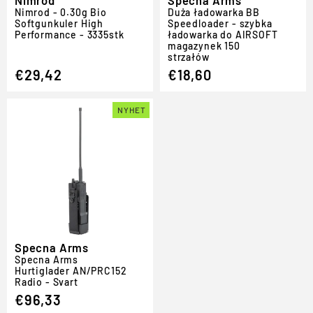
Nimrod - 0.30g Bio
Duża ładowarka BB
Softgunkuler High
Speedloader - szybka
Performance - 3335stk
ładowarka do
AIRSOFT
magazynek 150
strzałów
€29,42
€18,60
NYHET
Specna Arms
Specna Arms
Hurtiglader AN/PRC152
Radio - Svart
€96,33