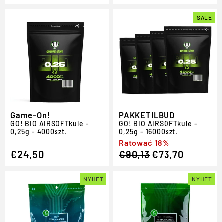
SALE
Game-On!
PAKKETILBUD
GO!
BIO
AIRSOFT
kule -
GO!
BIO
AIRSOFT
kule -
0,25g - 4000szt.
0,25g - 16000szt.
Regular
Sale
Ratować 18%
€24,50
€90,13
€73,70
price
price
NYHET
NYHET