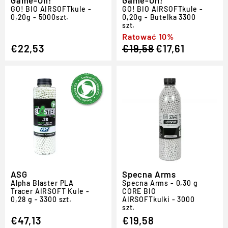
GO!
BIO
AIRSOFT
kule -
GO!
BIO
AIRSOFT
kule -
0,20g - 5000szt.
0,20g - Butelka 3300
szt.
Regular
Sale
Ratować 10%
€22,53
€19,58
€17,61
price
price
ASG
Specna Arms
Alpha Blaster PLA
Specna Arms - 0,30 g
Tracer
AIRSOFT
Kule -
CORE BIO
0,28 g - 3300 szt.
AIRSOFT
kulki - 3000
szt.
€47,13
€19,58