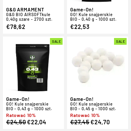
G&G ARMAMENT
Game-On!
G
&
G BIO
AIRSOFT
kule
GO!
Kule snajperskie
0,40g szare - 2700 szt.
BIO - 0,40 g - 1000 szt.
€78,62
€22,53
SALE
SALE
Game-On!
Game-On!
GO!
Kule snajperskie
GO!
Kule snajperskie
BIO - 0,43 g - 1000 szt.
BIO - 0,45 g - 1000 szt.
Regular
Sale
Ratować 10%
Regular
Sale
Ratować 10%
€24,50
€22,04
€27,45
€24,70
price
price
price
price