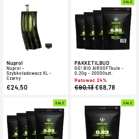
SALE
Nuprol
PAKKETILBUD
Nuprol -
GO!
BIO
AIRSOFT
kule -
Szybkoładowacz XL -
0,20g - 20000szt.
Czarny
Regular
Sale
Ratować 24%
€24,50
€90,13
€68,78
price
price
SALE
SALE