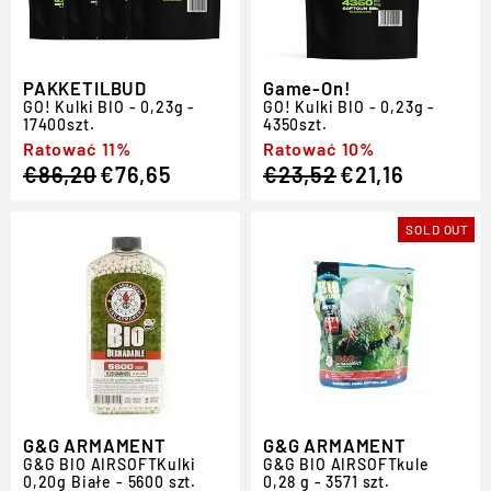
PAKKETILBUD
Game-On!
GO!
Kulki BIO - 0,23g -
GO!
Kulki BIO - 0,23g -
17400szt.
4350szt.
Regular
Sale
Ratować 11%
Regular
Sale
Ratować 10%
€86,20
€76,65
€23,52
€21,16
price
price
price
price
SOLD OUT
G&G ARMAMENT
G&G ARMAMENT
G
&
G BIO
AIRSOFT
Kulki
G
&
G BIO
AIRSOFT
kule
0,20g Białe - 5600 szt.
0,28 g - 3571 szt.