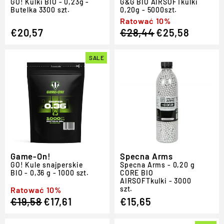
GO!
Kulki BIO - 0,23g -
G
&
G BIO
AIRSOFT
kulki
Butelka 3300 szt.
0,20g - 5000szt.
Regular
Sale
Ratować 10%
€20,57
€28,44
€25,58
price
price
SALE
Game-On!
Specna Arms
GO!
Kule snajperskie
Specna Arms - 0,20 g
BIO - 0,36 g - 1000 szt.
CORE BIO
AIRSOFT
kulki - 3000
szt.
Regular
Sale
Ratować 10%
€19,58
€17,61
€15,65
price
price