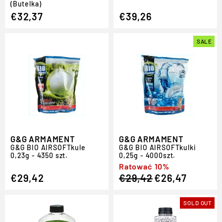
(Butelka)
€32,37
€39,26
SALE
G&G ARMAMENT
G&G ARMAMENT
G
&
G BIO
AIRSOFT
kule
G
&
G BIO
AIRSOFT
kulki
0,23g - 4350 szt.
0,25g - 4000szt.
Regular
Sale
Ratować 10%
€29,42
€29,42
€26,47
price
price
SOLD OUT