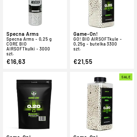
Specna Arms
Game-On!
Specna Arms - 0,25 g
GO!
BIO
AIRSOFT
kule -
CORE BIO
0,25g - butelka 3300
AIRSOFT
kulki - 3000
szt.
szt.
€16,63
€21,55
SALE
Game-On!
Game-On!