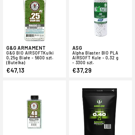
G&G ARMAMENT
ASG
G
&
G BIO
AIRSOFT
Kulki
Alpha Blaster BIO PLA
0,25g Białe - 5600 szt.
AIRSOFT
Kule - 0,32 g
(Butelka)
- 3300 szt.
€47,13
€37,29