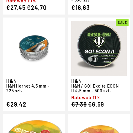
Regular
Sale
Ratować 10%
€27,45
€24,70
€16,63
price
price
SALE
H&N
H&N
H
&
N Hornet 4,5 mm -
H
&
N /
GO!
Excite ECON
225 szt.
II 4,5 mm - 500 szt.
Regular
Sale
Ratować 11%
€29,42
€7,38
€6,59
price
price