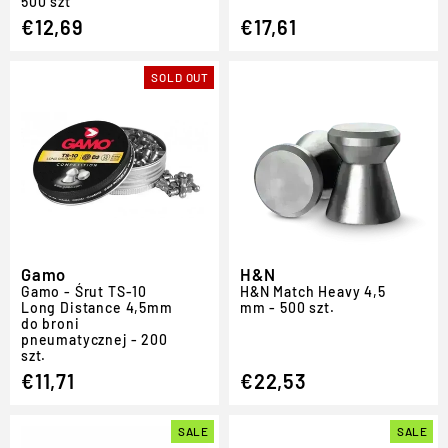
500 szt
€12,69
€17,61
SOLD OUT
Gamo
H&N
Gamo - Śrut TS-10
H
&
N Match Heavy 4,5
Long Distance 4,5mm
mm - 500 szt.
do broni
pneumatycznej - 200
szt.
€11,71
€22,53
SALE
SALE