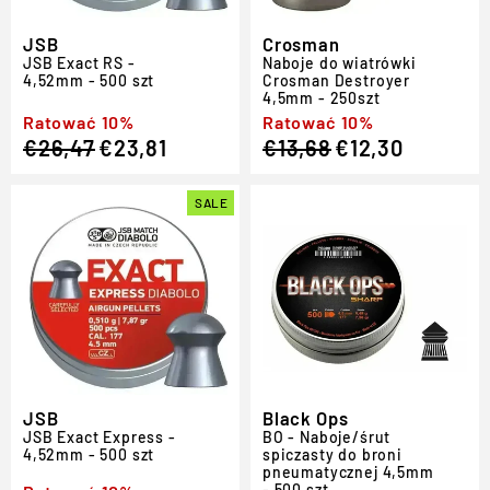
JSB
Crosman
JSB Exact RS -
Naboje do wiatrówki
4,52mm - 500 szt
Crosman Destroyer
4,5mm - 250szt
Regular
Sale
Ratować 10%
Regular
Sale
Ratować 10%
€26,47
€23,81
€13,68
€12,30
price
price
price
price
SALE
JSB
Black Ops
JSB Exact Express -
BO - Naboje/śrut
4,52mm - 500 szt
spiczasty do broni
pneumatycznej 4,5mm
- 500 szt