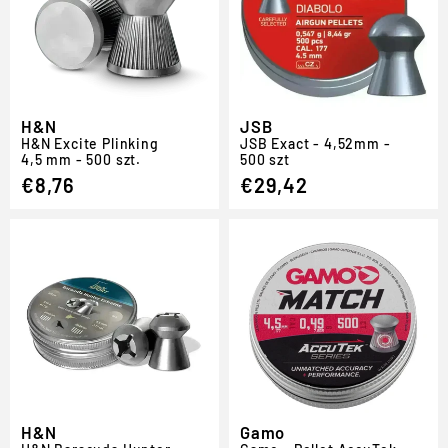
H&N
JSB
H
&
N Excite Plinking
JSB Exact - 4,52mm -
4,5 mm - 500 szt.
500 szt
€8,76
€29,42
H&N
Gamo