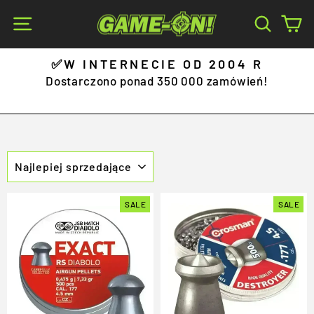
Skip
Site navigation
Search
Ca
to
content
Ę
✅W INTERNECIE OD 2004 R
Pause
Dostarczono ponad 350 000 zamówień!
slideshow
SORT
SALE
SALE