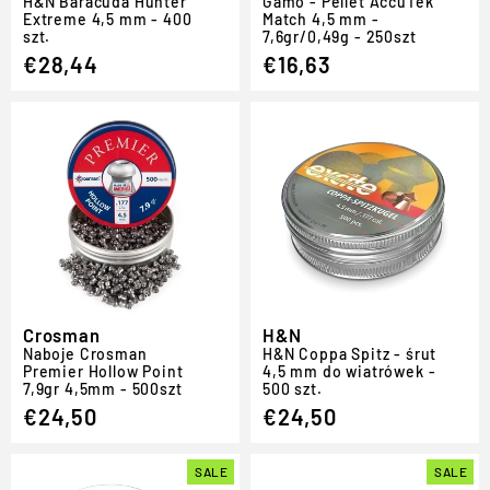
H
&
N Baracuda Hunter
Gamo - Pellet AccuTek
Extreme 4,5 mm - 400
Match 4,5 mm -
szt.
7,6gr/0,49g - 250szt
€28,44
€16,63
Crosman
H&N
Naboje Crosman
H
&
N Coppa Spitz - śrut
Premier Hollow Point
4,5 mm do wiatrówek -
7,9gr 4,5mm - 500szt
500 szt.
€24,50
€24,50
SALE
SALE