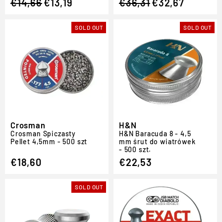
€14,66
€13,19
€36,31
€32,67
price
price
price
price
SOLD OUT
SOLD OUT
Crosman
H&N
Crosman Spiczasty
H
&
N Baracuda 8 - 4,5
Pellet 4,5mm - 500 szt
mm śrut do wiatrówek
- 500 szt.
€18,60
€22,53
SOLD OUT