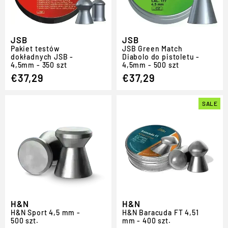
JSB
JSB
Pakiet testów
JSB Green Match
dokładnych JSB -
Diabolo do pistoletu -
4,5mm - 350 szt
4,5mm - 500 szt
€37,29
€37,29
SALE
H&N
H&N
H
&
N Sport 4,5 mm -
H
&
N Baracuda FT 4,51
500 szt.
mm - 400 szt.