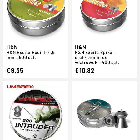
H&N
H&N
H
&
N Excite Econ II 4,5
H
&
N Excite Spike -
mm - 500 szt.
śrut 4,5 mm do
wiatrówek - 400 szt.
€9,35
€10,82