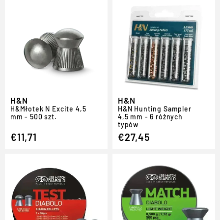
H&N
H&N
H
&
Młotek N Excite 4,5
H
&
N Hunting Sampler
mm - 500 szt.
4,5 mm - 6 różnych
typów
€11,71
€27,45