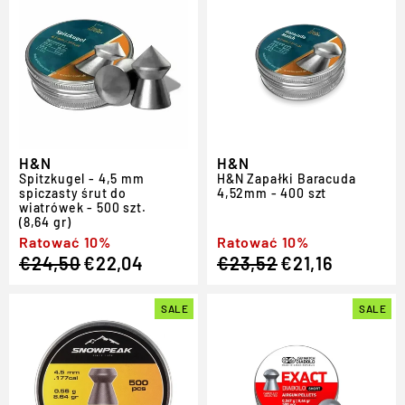
H&N
H&N
Spitzkugel - 4,5 mm
H
&
N Zapałki Baracuda
spiczasty śrut do
4,52mm - 400 szt
wiatrówek - 500 szt.
(8,64 gr)
Regular
Sale
Ratować 10%
Regular
Sale
Ratować 10%
€24,50
€22,04
€23,52
€21,16
price
price
price
price
SALE
SALE