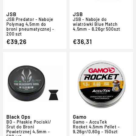
JSB
JSB
JSB Predator - Naboje
JSB - Naboje do
Polymag 4,5mm do
wiatrówki Blue Match
broni pneumatycznej -
4,5mm - 8,26gr 500szt
200 szt
€39,26
€36,31
Black Ops
Gamo
BO - Płaskie Pociski/
Gamo - AccuTek
Śrut do Broni
Rocket 4,5mm Pellet -
Powietrznej 4,5mm -
9,26gr/0,60g - 150szt