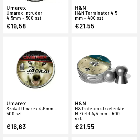
Umarex
H&N
Umarex Intruder
H
&
N Terminator 4,5
4,5mm - 500 szt
mm - 400 szt.
€19,58
€21,55
Umarex
H&N
Szakal Umarex 4,5mm -
H
&
Trofeum strzeleckie
500 szt
N Field 4,5 mm - 500
szt.
€16,63
€21,55