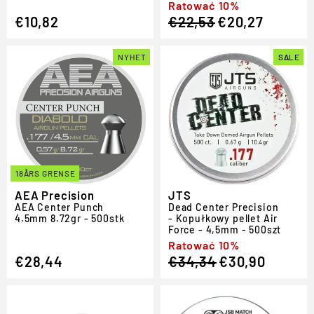
Regular
Sale
Ratować 10%
€10,82
€22,53
€20,27
price
price
NYHET
SALE
18ÅRS GRENSE
AEA Precision
JTS
AEA Center Punch
Dead Center Precision
4.5mm 8.72gr - 500stk
- Kopułkowy pellet Air
Force - 4,5mm - 500szt
Regular
Sale
Ratować 10%
€28,44
€34,34
€30,90
price
price