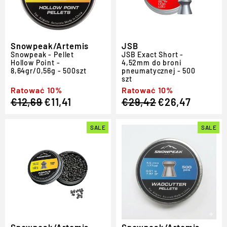
Snowpeak/Artemis
JSB
Snowpeak - Pellet
JSB Exact Short -
Hollow Point -
4,52mm do broni
8,64gr/0,56g - 500szt
pneumatycznej - 500
szt
Regular
Sale
Ratować 10%
Regular
Sale
Ratować 10%
€12,69
€11,41
€29,42
€26,47
price
price
price
price
SALE
SALE
Snowpeak/Artemis
Snowpeak/Artemis