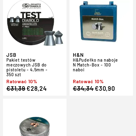
JSB
H&N
Pakiet testów
H
&
Pudełko na naboje
meczowych JSB do
N Match-Box - 100
pistoletu - 4,5mm -
naboi
350 szt
Regular
Sale
Ratować 10%
Regular
Sale
Ratować 10%
€31,39
€28,24
€34,34
€30,90
price
price
price
price